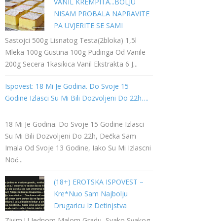
VANIL KREMPITA...BOLJU
NISAM PROBALA NAPRAVITE
PA UVJERITE SE SAMI
Sastojci 500g Lisnatog Testa(2bloka) 1,5l
Mleka 100g Gustina 100g Pudinga Od Vanile
200g Secera 1kasikica Vanil Ekstrakta 6 J...
Ispovest: 18 Mi Je Godina. Do Svoje 15
Godine Izlasci Su Mi Bili Dozvoljeni Do 22h….
18 Mi Je Godina. Do Svoje 15 Godine Izlasci
Su Mi Bili Dozvoljeni Do 22h, Dečka Sam
Imala Od Svoje 13 Godine, Iako Su Mi Izlascni
Noć...
(18+) EROTSKA ISPOVEST –
Kre*nuo Sam Najbolju
Drugaricu Iz Detinjstva
Zivim U Jednom Malom Gradu, Svako Svakog