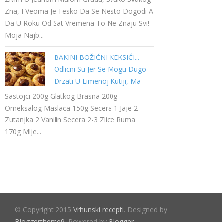
Zna, I Veoma Je Tesko Da Se Nesto Dogodi A
Da U Roku Od Sat Vremena To Ne Znaju Svi!
Moja Najb...
BAKINI BOŽIĆNI KEKSIĆI...
Odlicni Su Jer Se Mogu Dugo
Drzati U Limenoj Kutiji, Ma
Bas Pravi Bozicni Keksici
Sastojci 200g Glatkog Brasna 200g
Omeksalog Maslaca 150g Secera 1 Jaje 2
Zutanjka 2 Vanilin Secera 2-3 Zlice Ruma
170g Mlje...
© Copyright 2015
Vrhunski recepti
. Designed by
Bloggertheme9
. Powered by
Blogger
.