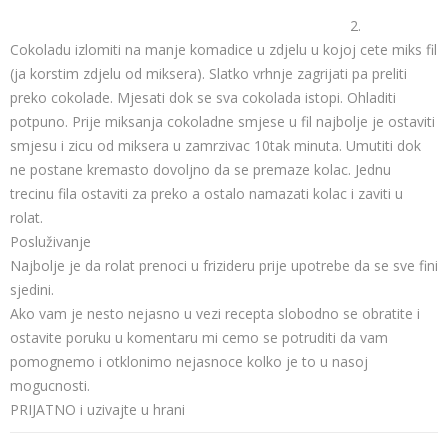
2.
Cokoladu izlomiti na manje komadice u zdjelu u kojoj cete miks fil
(ja korstim zdjelu od miksera). Slatko vrhnje zagrijati pa preliti
preko cokolade. Mjesati dok se sva cokolada istopi. Ohladiti
potpuno. Prije miksanja cokoladne smjese u fil najbolje je ostaviti
smjesu i zicu od miksera u zamrzivac 10tak minuta. Umutiti dok
ne postane kremasto dovoljno da se premaze kolac. Jednu
trecinu fila ostaviti za preko a ostalo namazati kolac i zaviti u
rolat.
Posluživanje
Najbolje je da rolat prenoci u frizideru prije upotrebe da se sve fini
sjedini.
Ako vam je nesto nejasno u vezi recepta slobodno se obratite i
ostavite poruku u komentaru mi cemo se potruditi da vam
pomognemo i otklonimo nejasnoce kolko je to u nasoj
mogucnosti.
PRIJATNO i uzivajte u hrani