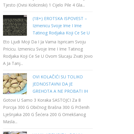
Tjesto (ovisi Kolicinski) 1 Cijelo Pile 4 Gla...
(18+) EROTSKA ISPOVEST –
Izmenicu Svoje Ime I Ime
Tatinog Rodjaka Koji Ce Se U
Ovom Slucaju Zvati Jovo A Ja
Eto Ljudi Moji Da I Ja Vama Ispricam Svoju
Tanja…
Pricicu. Izmenicu Svoje Ime I Ime Tatinog
Rodjaka Koji Ce Se U Ovom Slucaju Zvati Jovo
A Ja Tanj...
OVI KOLAČIĆI SU TOLIKO
JEDNOSTAVNI DA JE
GREHOTA A NE PROBATI IH
Gotovi U Samo 3 Koraka SASTOJCI Za 8
Porcija 300 G Običnog Brašna 300 G Prženih
Lješnjaka 200 G Šećera 200 G Omekšanog
Masla...