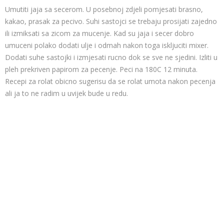
Umutiti jaja sa secerom. U posebnoj zdjeli pomjesati brasno,
kakao, prasak za pecivo. Suhi sastojci se trebaju prosijati zajedno
ili izmiksati sa zicom za mucenje. Kad su jaja i secer dobro
umuceni polako dodati ulje i odmah nakon toga iskljuciti mixer.
Dodati suhe sastojki i izmjesati rucno dok se sve ne sjedini. Izliti u
pleh prekriven papirom za pecenje. Peci na 180C 12 minuta.
Recepi za rolat obicno sugerisu da se rolat umota nakon pecenja
ali ja to ne radim u uvijek bude u redu.