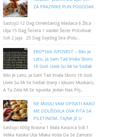
ZA PRAZNIKE PUN POGODAK
Sastojci 12 Dag Omekšanog Maslaca 6 Žlica
Ulja 15 Dag Šećera 1 Vanilin Šećer Prstohvat
Soli 2 Jaja 25 Dag Svježeg Sira (polu...
ERO*SKA ISPOVEST – Bilo Je
Leto, Ja Sam Tad Imala Skoro
16 God. Uvek Su Mi Se Sviđali
Stariji I Iskusni Muskarci…
Bilo Je Leto, Ja Sam Tad Imala Skoro 16 God.
Uvek Su Mi Se Sviđali Stariji I Iskusni Muskarci,
A Ta Zela Mi Se Ispunila. Jedan Nas Prij...
NE MOGU VAM OPISATI KAKO
ME ODUŠEVILA OVA PITA SA
PILETINOM...TAJNA JE U
NAČINU PRIPREME
Sastojci 600g Brasna 1 Mala Kasicica Soli 1
Velika Kasika Ulja Mlaka Voda Da Se Zamjesi